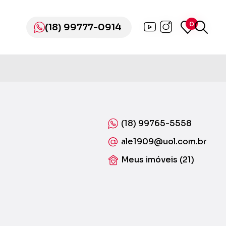
0
0
(18) 99777-0914
(18) 99777-0914
(18) 99765-5558
ale1909
@uol.com.br
Meus imóveis (21)