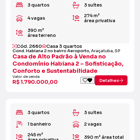
3 quartos
3 suítes
274 m²
4 vagas
área privativa
390 m²
área terreno
Cód. 2660
Casa 3 quartos
Cond. Habiana 2 no bairro Aeroporto,
Araçatuba, SP
Casa de Alto Padrão à Venda no
Condomínio Habiana 2 – Sofisticação,
Conforto e Sustentabilidade
Valor de venda
Detalhes
R$ 1.790.000,00
3 quartos
3 suítes
1 banheiro
2 vagas
245 m²
390 m²
área total
área privativa