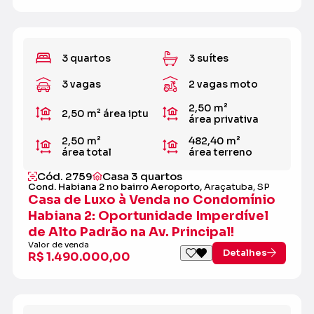
3 quartos
3 suítes
3 vagas
2 vagas moto
2,50 m²
2,50 m²
área iptu
área privativa
2,50 m²
482,40 m²
área total
área terreno
Cód. 2759
Casa 3 quartos
Cond. Habiana 2 no bairro Aeroporto,
Araçatuba, SP
Casa de Luxo à Venda no Condomínio
Habiana 2: Oportunidade Imperdível
de Alto Padrão na Av. Principal!
Valor de venda
Detalhes
R$ 1.490.000,00