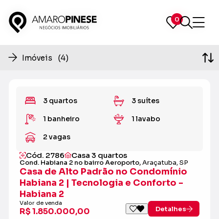
0
0
Imóveis (4)
3 quartos
3 suítes
1 banheiro
1 lavabo
2 vagas
Cód. 2786
Casa 3 quartos
Cond. Habiana 2 no bairro Aeroporto,
Araçatuba, SP
Casa de Alto Padrão no Condomínio
Habiana 2 | Tecnologia e Conforto -
Habiana 2
Valor de venda
Detalhes
R$ 1.850.000,00