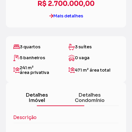
R$ 2.700.000,00
Mais detalhes
3 quartos
3 suítes
5 banheiros
0 vaga
241 m²
471 m²
área total
área privativa
Detalhes
Detalhes
Imóvel
Condomínio
Descrição