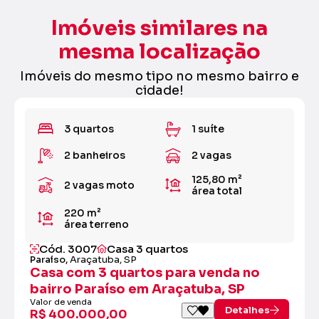
Imóveis similares na
mesma localização
Imóveis do mesmo tipo no mesmo bairro e
cidade!
3 quartos
1 suíte
2 banheiros
2 vagas
125,80 m²
2 vagas moto
área total
220 m²
área terreno
Cód. 3007
Casa 3 quartos
Paraíso,
Araçatuba, SP
Casa com 3 quartos para venda no
bairro Paraíso em Araçatuba, SP
Valor de venda
Detalhes
R$ 400.000,00