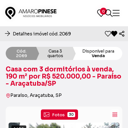
0
0
Detalhes imóvel cód. 2069
Cód.
Casa 3
Disponível para
2069
quartos
Venda
Casa com 3 dormitórios à venda,
190 m² por R$ 520.000,00 - Paraíso
- Araçatuba/SP
Paraíso, Araçatuba, SP
Fotos
30