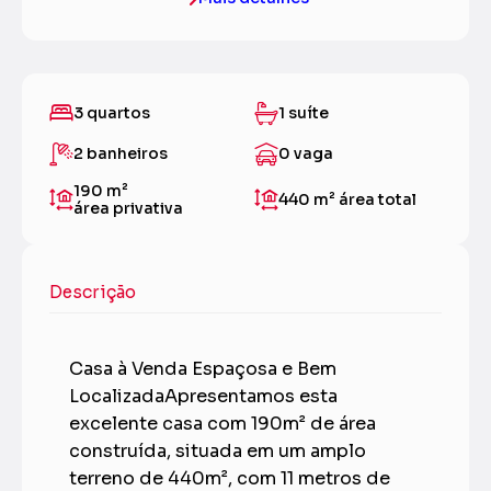
3 quartos
1 suíte
2 banheiros
0 vaga
190 m²
440 m²
área total
área privativa
Descrição
Casa à Venda Espaçosa e Bem
LocalizadaApresentamos esta
excelente casa com 190m² de área
construída, situada em um amplo
terreno de 440m², com 11 metros de